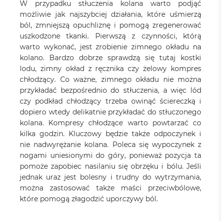
W przypadku stłuczenia kolana warto podjąć
możliwie jak najszybciej działania, które uśmierzą
ból, zmniejszą opuchliznę i pomogą zregenerować
uszkodzone tkanki. Pierwszą z czynności, którą
warto wykonać, jest zrobienie zimnego okładu na
kolano. Bardzo dobrze sprawdzą się tutaj kostki
lodu, zimny okład z ręcznika czy żelowy kompres
chłodzący. Co ważne, zimnego okładu nie można
przykładać bezpośrednio do stłuczenia, a więc lód
czy podkład chłodzący trzeba owinąć ściereczką i
dopiero wtedy delikatnie przykładać do stłuczonego
kolana. Kompresy chłodzące warto powtarzać co
kilka godzin. Kluczowy będzie także odpoczynek i
nie nadwyrężanie kolana. Poleca się wypoczynek z
nogami uniesionymi do góry, ponieważ pozycja ta
pomoże zapobiec nasilaniu się obrzęku i bólu. Jeśli
jednak uraz jest bolesny i trudny do wytrzymania,
można zastosować także maści przeciwbólowe,
które pomogą złagodzić uporczywy ból.