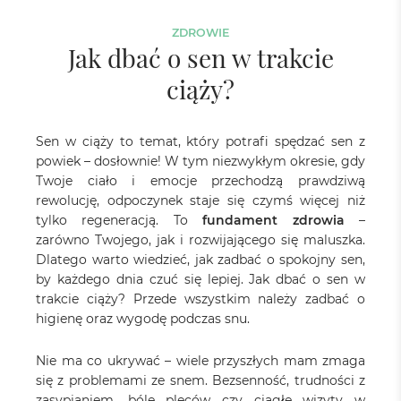
ZDROWIE
Jak dbać o sen w trakcie
ciąży?
Sen w ciąży to temat, który potrafi spędzać sen z
powiek – dosłownie! W tym niezwykłym okresie, gdy
Twoje ciało i emocje przechodzą prawdziwą
rewolucję, odpoczynek staje się czymś więcej niż
tylko regeneracją. To
fundament zdrowia
–
zarówno Twojego, jak i rozwijającego się maluszka.
Dlatego warto wiedzieć, jak zadbać o spokojny sen,
by każdego dnia czuć się lepiej. Jak dbać o sen w
trakcie ciąży? Przede wszystkim należy zadbać o
higienę oraz wygodę podczas snu.
Nie ma co ukrywać – wiele przyszłych mam zmaga
się z problemami ze snem. Bezsenność, trudności z
zasypianiem, bóle pleców czy ciągłe wizyty w