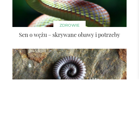
ZDROWIE
Sen o wężu – skrywane obawy i potrzeby
ZDROWIE
Sen o robakach – skutki zaniedbania a